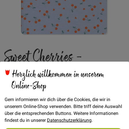
Zum
Sweet Cherries -
Anfang
der
Bildgalerie
Hellblau
springen
Herzlich willkommen in unserem
Online-Shop
Verfügbarkeit
Auf Lager
Gern informieren wir dich über die Cookies, die wir in
unserem Online-Shop verwenden. Bitte triff deine Auswahl
Artikel
über die entsprechenden Buttons. Weitere Informationen
für
€/Meter
(Freie Eingabe)
gruppiertes
findest du in unserer
Datenschutzerklärung
.
18,00 €
Produkt