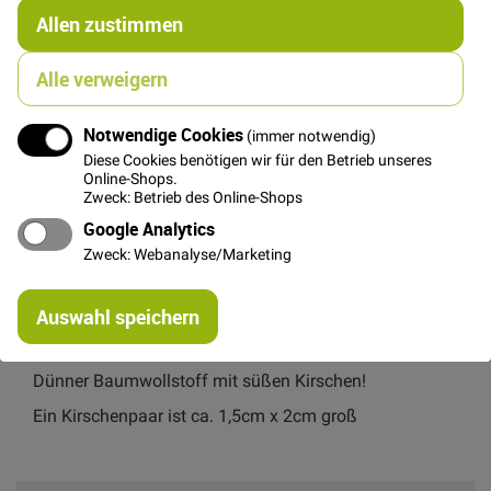
Allen zustimmen
FAT QUARTER
(ca. 50 x 55 cm)
Alle verweigern
5,00 €
Notwendige Cookies
(immer notwendig)
Diese Cookies benötigen wir für den Betrieb unseres
Online-Shops.
In den Warenkorb
Zweck: Betrieb des Online-Shops
Google Analytics
Zweck: Webanalyse/Marketing
Re
Auswahl speichern
mi
Details
Or
Dünner Baumwollstoff mit süßen Kirschen!
Ein Kirschenpaar ist ca. 1,5cm x 2cm groß