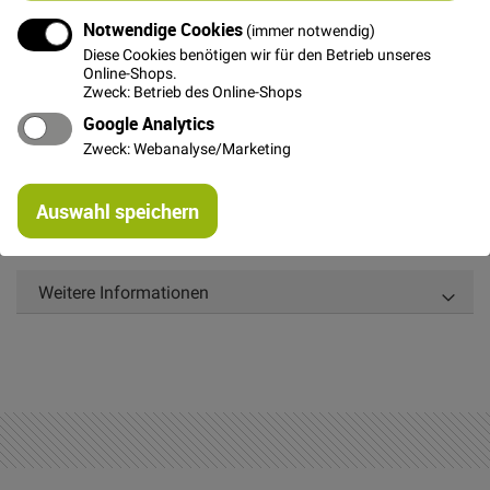
In den Warenkorb
Notwendige Cookies
(immer notwendig)
Diese Cookies benötigen wir für den Betrieb unseres
Online-Shops.
Zweck: Betrieb des Online-Shops
Google Analytics
Zweck: Webanalyse/Marketing
Details
Re
Auswahl speichern
mi
Fester Tüllstoff für Kostüme, Petticoat´s oder auch
Or
zum Basteln
Weitere Informationen