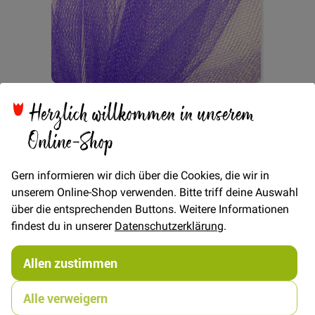
Zum
Herzlich willkommen in unserem
Tüll - Violett
Anfang
der
Online-Shop
Bildgalerie
springen
Gern informieren wir dich über die Cookies, die wir in
tütü ballerina kostüm fasching prinzessin kinderstoff
unserem Online-Shop verwenden. Bitte triff deine Auswahl
schultüte schulanfang einschulung zuckertüte
über die entsprechenden Buttons. Weitere Informationen
findest du in unserer
Datenschutzerklärung
.
Verfügbarkeit
Auf Lager
€/METER
(Freie Eingabe)
Allen zustimmen
5,00 €
Menge
Alle verweigern