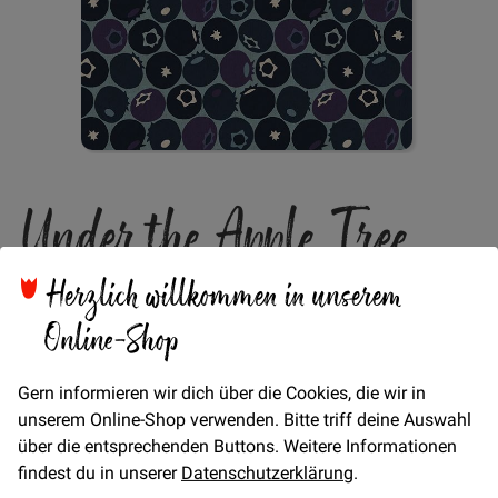
Zum
Under the Apple Tree
Anfang
der
Bildgalerie
Canvas Leinen
springen
Herzlich willkommen in unserem
Online-Shop
Blueberries - Lightblue
Gern informieren wir dich über die Cookies, die wir in
unserem Online-Shop verwenden. Bitte triff deine Auswahl
Fester Baumwoll-Leinen Canvas von Loes van Oosten
über die entsprechenden Buttons. Weitere Informationen
findest du in unserer
Datenschutzerklärung
.
Verfügbarkeit
Auf Lager