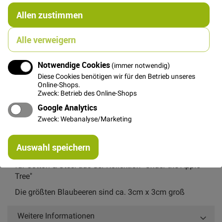
€/METER
(Freie Eingabe)
Allen zustimmen
29,00 €
Menge
Alle verweigern
Notwendige Cookies
(immer notwendig)
In den Warenkorb
Diese Cookies benötigen wir für den Betrieb unseres
Online-Shops.
Zweck: Betrieb des Online-Shops
Google Analytics
Zweck: Webanalyse/Marketing
Details
Re
Auswahl speichern
mi
Fester Baumwoll-Leinen Canvas von Loes van Oosten
Or
für Cotton & Steel aus der Kollektion "Under the Apple
Tree"
Die größten Blaubeeren sind ca. 3cm x 3cm groß
Weitere Informationen