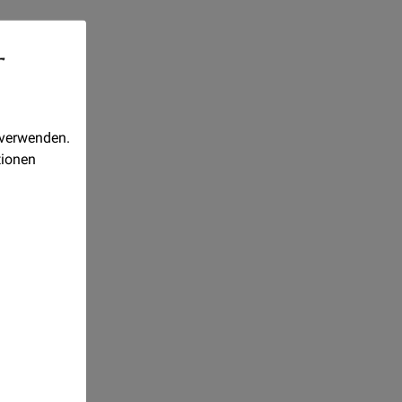
-
 verwenden.
tionen
Realisiert