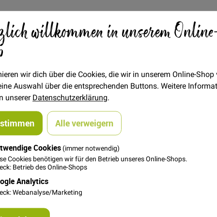
zlich willkommen in unserem Online
Verfügbarkeit
Auf Lager
p
STÜCK
1,60 €
Menge
ieren wir dich über die Cookies, die wir in unserem Online-Shop
 deine Auswahl über die entsprechenden Buttons. Weitere Informa
in unserer
Datenschutzerklärung
.
In den Warenkorb
ustimmen
Alle verweigern
twendige Cookies
(immer notwendig)
se Cookies benötigen wir für den Betrieb unseres Online-Shops.
ck: Betrieb des Online-Shops
ogle Analytics
eck: Webanalyse/Marketing