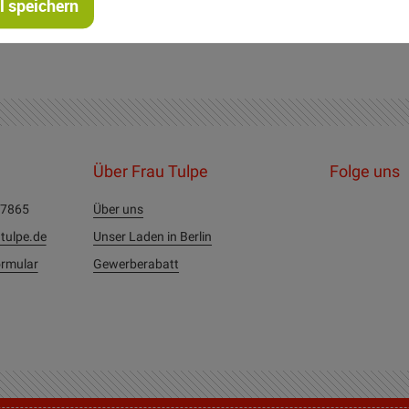
 speichern
Über Frau Tulpe
Folge uns
27865
Über uns
tulpe.de
Unser Laden in Berlin
rmular
Gewerberabatt