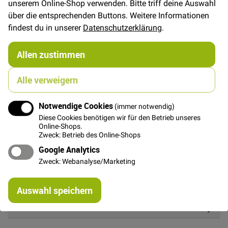
unserem Online-Shop verwenden. Bitte triff deine Auswahl
über die entsprechenden Buttons. Weitere Informationen
FAT QUARTER
(ca. 50 x 55 cm)
findest du in unserer
Datenschutzerklärung
.
5,00 €
Allen zustimmen
Alle verweigern
In den Warenkorb
Notwendige Cookies
(immer notwendig)
Diese Cookies benötigen wir für den Betrieb unseres
Online-Shops.
Zweck: Betrieb des Online-Shops
Google Analytics
Details
Zweck: Webanalyse/Marketing
Locker und mit unterschiedlichen Fadenstärken
Re
gewebter Baumwollstoff.
Auswahl speichern
mi
Or
Weitere Informationen