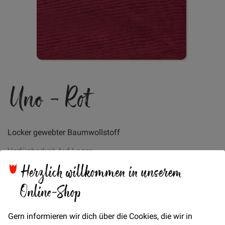
Zum
Uno - Rot
Anfang
der
Bildgalerie
springen
Locker gewebter Baumwollstoff
Verfügbarkeit
Auf Lager
Herzlich willkommen in unserem
Online-Shop
Artikel
für
€/Meter
(Freie Eingabe)
gruppiertes
19,00 €
Gern informieren wir dich über die Cookies, die wir in
Produkt