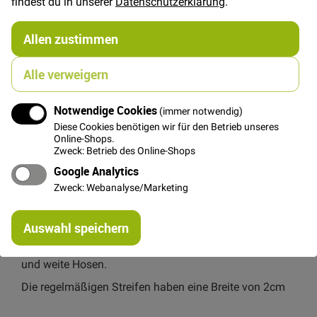
findest du in unserer
Datenschutzerklärung
.
Allen zustimmen
In den Warenkorb
Alle verweigern
Notwendige Cookies
(immer notwendig)
Diese Cookies benötigen wir für den Betrieb unseres
Online-Shops.
Details
Zweck: Betrieb des Online-Shops
Google Analytics
Schwer fallender Viskose-Twill und schönem Glanz
von der Marke Light & Lush / Stof Dänemark
Zweck: Webanalyse/Marketing
Ideal für luftige Sommerblusen, Kleider, Röcke, Tunikas
Re
und Tücher.
Auswahl speichern
mi
Or
Das schöne Streifenmuster ist ideal für Kleider, Röcke
und weite Hosen.
Die regelmäßigen Streifen haben eine Breite von 2cm