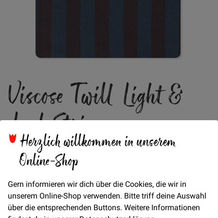
Zum
Viscose Twill Light &
Anfang
der
Bildgalerie
Lush Stripe -
springen
Herzlich willkommen in unserem
Blue/Charcoal
Online-Shop
Verfügbarkeit
Auf Lager
Gern informieren wir dich über die Cookies, die wir in
unserem Online-Shop verwenden. Bitte triff deine Auswahl
€/METER
(Freie Eingabe)
über die entsprechenden Buttons. Weitere Informationen
19,90 €
Menge