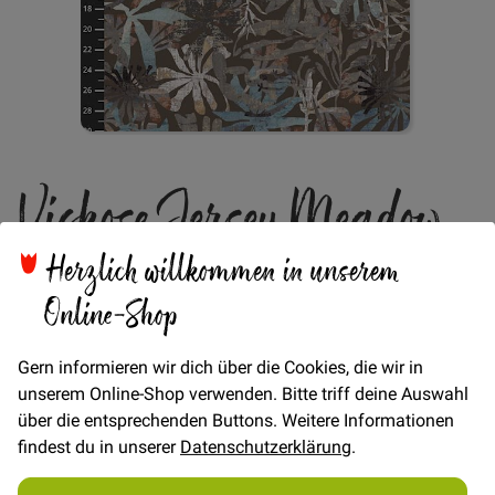
Zum
Viskose Jersey Meadow
Anfang
der
Bildgalerie
Leaves - Hellbraun
springen
Herzlich willkommen in unserem
Online-Shop
Verfügbarkeit
Auf Lager
Gern informieren wir dich über die Cookies, die wir in
€/METER
(Freie Eingabe)
unserem Online-Shop verwenden. Bitte triff deine Auswahl
22,00 €
über die entsprechenden Buttons. Weitere Informationen
Menge
findest du in unserer
Datenschutzerklärung
.