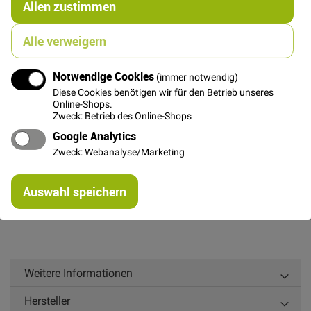
Allen zustimmen
In den Warenkorb
Alle verweigern
Notwendige Cookies
(immer notwendig)
Diese Cookies benötigen wir für den Betrieb unseres
Details
Online-Shops.
Zweck: Betrieb des Online-Shops
Schwer fallender Viskose Jersey mit weichem Griff.
Google Analytics
Wunderbar geeignet für T-Shirts, Kleider oder
Zweck: Webanalyse/Marketing
Kinderbekleidung und nach OEKO-TEX® Standard 100
geprüft.
Re
Auswahl speichern
mi
Avalana Jersey aus Dänemark.
Or
Weitere Informationen
Hersteller