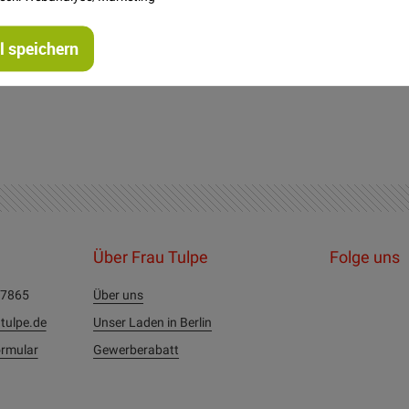
s herkömmliche Viskoseware. Dadurch eignet er sich besonders 
 nicht mehr gefüttert werden.
 speichern
r Art, die schwer und fließend fallen soll.
Über Frau Tulpe
Folge uns
27865
Über uns
tulpe.de
Unser Laden in Berlin
rmular
Gewerberabatt