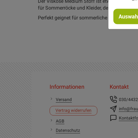
Der Viskose Medium Stoff ist etwas dicker al
für Sommerröcke und Kleider, denn sie müssen
Auswahl
Perfekt geignet für sommerliche Bekleidung alle
Informationen
Kontakt
Versand
030/443
info@frau
Vertrag widerrufen
Kontaktfo
AGB
Datenschutz