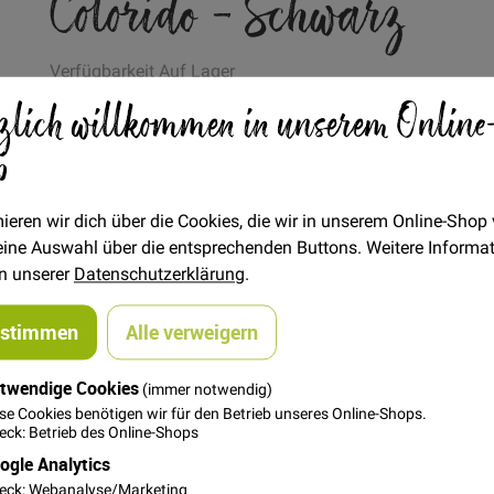
Colorido - Schwarz
Verfügbarkeit
Auf Lager
zlich willkommen in unserem Online
€/METER
(Freie Eingabe)
p
16,00 €
Menge
ieren wir dich über die Cookies, die wir in unserem Online-Shop
In den Warenkorb
 deine Auswahl über die entsprechenden Buttons. Weitere Informa
in unserer
Datenschutzerklärung
.
ustimmen
Alle verweigern
twendige Cookies
(immer notwendig)
steller
se Cookies benötigen wir für den Betrieb unseres Online-Shops.
ck: Betrieb des Online-Shops
oolem Design und starken Kontrasten von Bienvenido Colorido!
ogle Analytics
eck: Webanalyse/Marketing