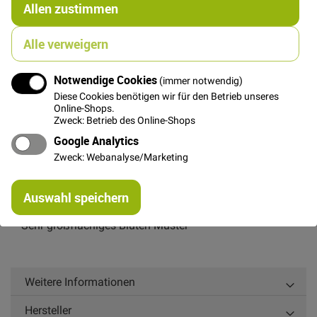
Allen zustimmen
Bitte benachrichtigt mich per E-Mail wenn der Artikel wieder
verfügbar ist
Alle verweigern
Notwendige Cookies
(immer notwendig)
Diese Cookies benötigen wir für den Betrieb unseres
Online-Shops.
Details
Zweck: Betrieb des Online-Shops
Google Analytics
Schwer fallender Viskose-Twill und schönem Glanz
Zweck: Webanalyse/Marketing
von der Marke Light & Lush / Stof Dänemark
Re
Ideal für luftige Sommerblusen, Kleider, Röcke, Tunikas
Auswahl speichern
mi
und Tücher.
Or
Sehr großflächiges Blüten-Muster
Weitere Informationen
Hersteller