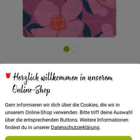
Zum
Viskose Twill Big
Anfang
der
Herzlich willkommen in unserem
Bildgalerie
Blossom - Pink
springen
Online-Shop
Gern informieren wir dich über die Cookies, die wir in
Verfügbarkeit
Nicht lieferbar
unserem Online-Shop verwenden. Bitte triff deine Auswahl
über die entsprechenden Buttons. Weitere Informationen
findest du in unserer
Datenschutzerklärung
.
19,90 €