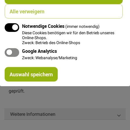
In den Warenkorb
Alle verweigern
Notwendige Cookies
(immer notwendig)
Diese Cookies benötigen wir für den Betrieb unseres
Online-Shops.
Details
Zweck: Betrieb des Online-Shops
Google Analytics
Zarter fließender Viskosestoff in Uni.
Zweck: Webanalyse/Marketing
Der Stoff eignet sich perfekt für sommerliche
Bekleidung aller Art, aber auch für elegante Blusen und
Re
Auswahl speichern
fließende Röcke.
mi
Or
Dieser Stoff ist nach OEKO-TEX® Standard 100
geprüft.
Weitere Informationen