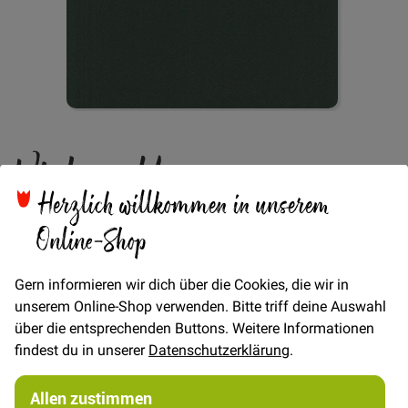
Zum
Viskose Uni -
Anfang
der
Bildgalerie
Herzlich willkommen in unserem
Dunkelgrün
springen
Online-Shop
Verfügbarkeit
Auf Lager
Gern informieren wir dich über die Cookies, die wir in
unserem Online-Shop verwenden. Bitte triff deine Auswahl
€/METER
(Freie Eingabe)
über die entsprechenden Buttons. Weitere Informationen
10,00 €
Menge
findest du in unserer
Datenschutzerklärung
.
Allen zustimmen