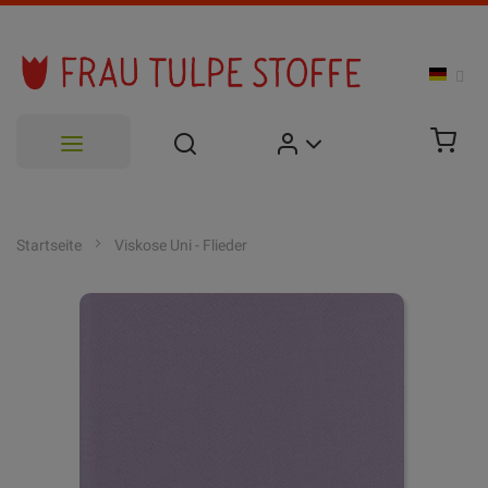
Zum
Inhalt
Startseite
Viskose Uni - Flieder
springen
Zum
Ende
der
Bildgalerie
springen