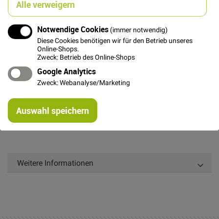
Alle verweigern
Notwendige Cookies
(immer notwendig)
Details
Diese Cookies benötigen wir für den Betrieb unseres
Online-Shops.
Zweck: Betrieb des Online-Shops
Zarter fließender Viskosestoff in Uni.
Google Analytics
Der Stoff eignet sich perfekt für sommerliche
Zweck: Webanalyse/Marketing
Bekleidung aller Art, aber auch für elegante Blusen und
fließende Röcke.
Re
Auswahl speichern
mi
Dieser Stoff ist nach OEKO-TEX® Standard 100
Or
geprüft.
Weitere Informationen