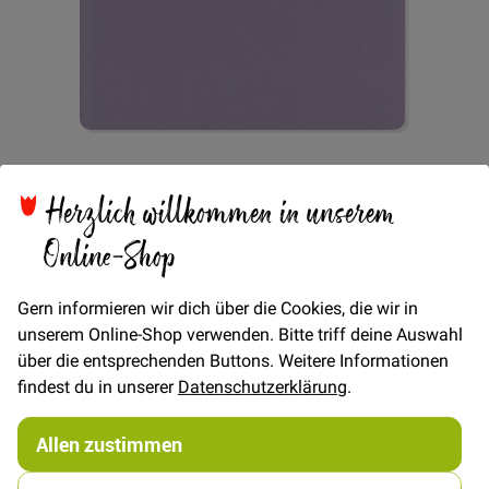
Zum
Viskose Uni - Flieder
Anfang
Herzlich willkommen in unserem
der
Bildgalerie
Online-Shop
springen
Verfügbarkeit
Auf Lager
Gern informieren wir dich über die Cookies, die wir in
€/METER
(Freie Eingabe)
unserem Online-Shop verwenden. Bitte triff deine Auswahl
10,00 €
Menge
über die entsprechenden Buttons. Weitere Informationen
findest du in unserer
Datenschutzerklärung
.
In den Warenkorb
Allen zustimmen