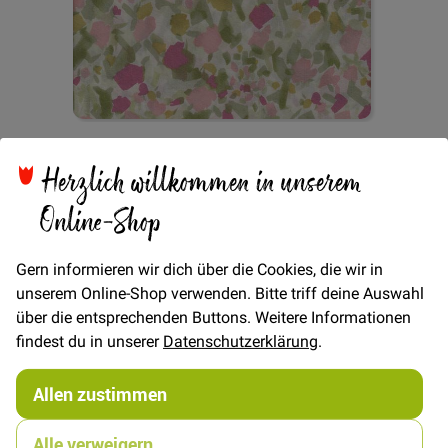
Zum
Voile Frühlingswiese -
Anfang
Herzlich willkommen in unserem
der
Bildgalerie
Online-Shop
Grün/Rosa
springen
Gern informieren wir dich über die Cookies, die wir in
unserem Online-Shop verwenden. Bitte triff deine Auswahl
Verfügbarkeit
Auf Lager
über die entsprechenden Buttons. Weitere Informationen
findest du in unserer
Datenschutzerklärung
.
€/METER
(Freie Eingabe)
22,00 €
Menge
Allen zustimmen
Alle verweigern