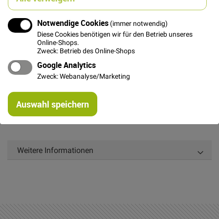
In den Warenkorb
Notwendige Cookies
(immer notwendig)
Diese Cookies benötigen wir für den Betrieb unseres
Online-Shops.
Zweck: Betrieb des Online-Shops
Google Analytics
Details
Zweck: Webanalyse/Marketing
Feiner, sehr dicht gewebter Baumwollstoff mit zartem
Re
Blumenmuster in schöner Farbkombi. Wunderschöner
Auswahl speichern
mi
Stoff für Bekleidung und Tücher!
Or
Weitere Informationen