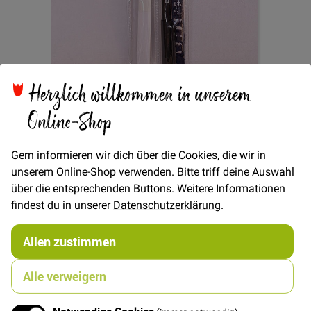
Herzlich willkommen in unserem
Zum
Wäschemarkierset
Anfang
Online-Shop
der
Bildgalerie
springen
Gern informieren wir dich über die Cookies, die wir in
unserem Online-Shop verwenden. Bitte triff deine Auswahl
Verfügbarkeit
Auf Lager
über die entsprechenden Buttons. Weitere Informationen
STÜCK
findest du in unserer
Datenschutzerklärung
.
6,50 €
Menge
Allen zustimmen
Alle verweigern
In den Warenkorb