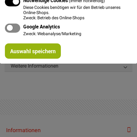
Notwendige Cookies
(immer notwendig)
Diese Cookies benötigen wir für den Betrieb unseres
Online-Shops.
Zweck: Betrieb des Online-Shops
Details
Google Analytics
Zweck: Webanalyse/Marketing
Inhalt: Waschemarkierstift in dunkler Farbe, 3m
aufbügelbares Baumwollband in 1cm Breite,
Re
Auswahl speichern
Schablone A-Z, und eine Gebrauchsanweisung.
mi
Or
Weitere Informationen
Informationen