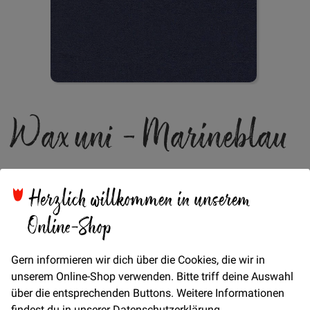
Zum
Wax uni - Marineblau
Anfang
der
Bildgalerie
springen
Herzlich willkommen in unserem
Verfügbarkeit
Nicht lieferbar
Online-Shop
21,50 €
Gern informieren wir dich über die Cookies, die wir in
unserem Online-Shop verwenden. Bitte triff deine Auswahl
über die entsprechenden Buttons. Weitere Informationen
Bitte benachrichtigt mich per E-Mail wenn der Artikel wieder
findest du in unserer
Datenschutzerklärung
.