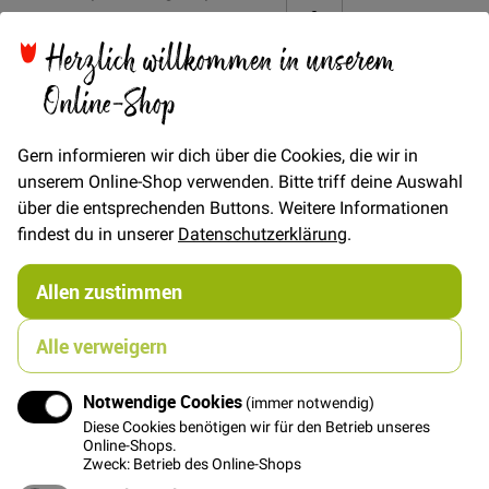
gruppiertes
22,00 €
Produkt
Herzlich willkommen in unserem
Online-Shop
FAT QUARTER
(ca. 50 x 55 cm)
6,00 €
Gern informieren wir dich über die Cookies, die wir in
unserem Online-Shop verwenden. Bitte triff deine Auswahl
über die entsprechenden Buttons. Weitere Informationen
In den Warenkorb
findest du in unserer
Datenschutzerklärung
.
Allen zustimmen
Alle verweigern
Details
Notwendige Cookies
(immer notwendig)
Locker gewebter Baumwollstoff mit unterschiedlich
Diese Cookies benötigen wir für den Betrieb unseres
dicken Kett- und Schussfäden. Zusätzlich ist der Stoff
Online-Shops.
Zweck: Betrieb des Online-Shops
so raffiniert bedruckt, dass es aussieht als wären bunte