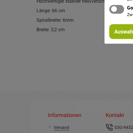
Hochwertiger stabiler Reißverschluss für Jac
Go
Länge: 66 cm
Zw
Spiralbreite: 6mm
Breite: 3,2 cm
Auswahl
Informationen
Kontakt
Versand
030/443