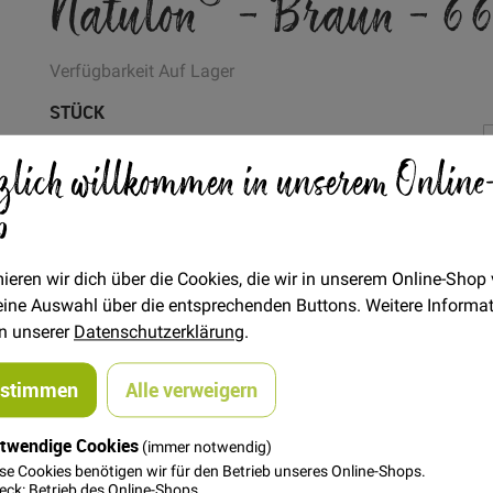
Natulon® - Braun - 6
Verfügbarkeit
Auf Lager
STÜCK
9,90 €
zlich willkommen in unserem Online
Menge
p
In den Warenkorb
ieren wir dich über die Cookies, die wir in unserem Online-Shop
 deine Auswahl über die entsprechenden Buttons. Weitere Informa
in unserer
Datenschutzerklärung
.
ustimmen
Alle verweigern
steller
twendige Cookies
(immer notwendig)
yclingmaterial (z.B. PET Flaschen) der YKK Marke Natulon®.
se Cookies benötigen wir für den Betrieb unseres Online-Shops.
ck: Betrieb des Online-Shops