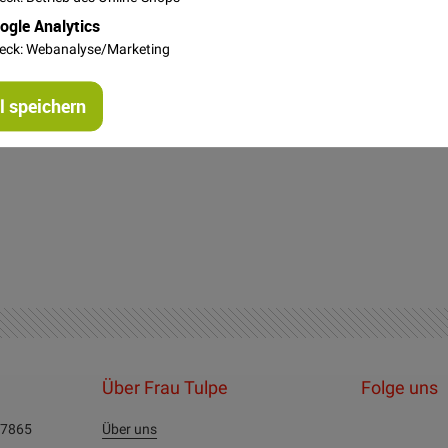
ken, Mäntel und andere schöne Nähprojekte!
ogle Analytics
eck: Webanalyse/Marketing
 speichern
Über Frau Tulpe
Folge uns
27865
Über uns