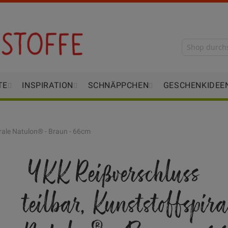
TE
INSPIRATION
SCHNÄPPCHEN
GESCHENKIDEE
irale Natulon® - Braun - 66cm
YKK Reißverschluss
teilbar, Kunststoffspira