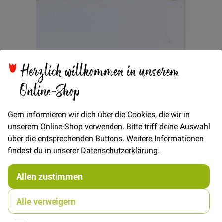
Herzlich willkommen in unserem
Zum
Zackenlitze 16mm -
Anfang
Online-Shop
der
Bildgalerie
Cremeweiss
springen
Gern informieren wir dich über die Cookies, die wir in
unserem Online-Shop verwenden. Bitte triff deine Auswahl
über die entsprechenden Buttons. Weitere Informationen
findest du in unserer
Datenschutzerklärung
.
Verfügbarkeit
Auf Lager
€/METER
(Freie Eingabe)
Allen zustimmen
1,50 €
Menge
Alle verweigern