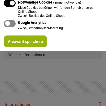
Notwendige Cookies
In den Warenkorb
(immer notwendig)
Diese Cookies benötigen wir für den Betrieb unseres
Online-Shops.
Zweck: Betrieb des Online-Shops
Google Analytics
Zweck: Webanalyse/Marketing
Details
Re
Auswahl speichern
mi
Zick-Zack Litze zum Aufnähen und Dekorieren
Or
Weitere Informationen
Informationen