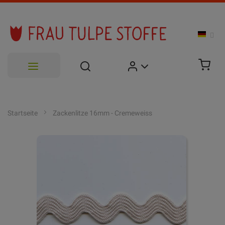
Zum
Inhalt
Startseite
Zackenlitze 16mm - Cremeweiss
springen
Zum
Ende
der
Bildgalerie
springen