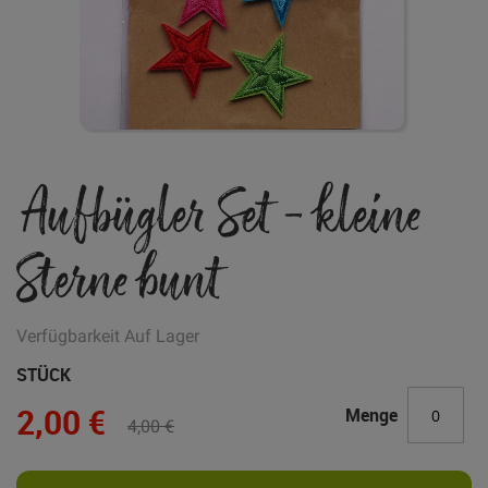
Zum
Aufbügler Set - kleine
Anfang
der
Bildgalerie
Sterne bunt
springen
Verfügbarkeit
Auf Lager
STÜCK
2,00 €
Menge
4,00 €