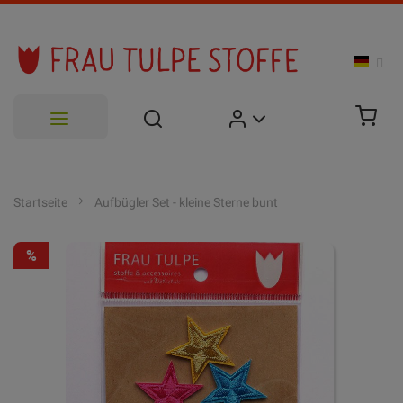
Zum
Inhalt
Startseite
Aufbügler Set - kleine Sterne bunt
springen
Zum
-50%
Ende
der
Bildgalerie
springen