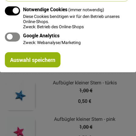
auf den Aufnäher. Es muss ca. 2 Minuten gebügelt
werden, am gerne auch mit Dampf. Wenn der Aufnäher
Notwendige Cookies
(immer notwendig)
fest ist, noch 15 Minuten liegen lassen, zum
Diese Cookies benötigen wir für den Betrieb unseres
Online-Shops.
Auskühlen, dann wird die Haltbarkeit noch verstärkt.
Zweck: Betrieb des Online-Shops
Und los gehts!
Google Analytics
Zweck: Webanalyse/Marketing
Weitere Informationen
Re
Auswahl speichern
mi
Das könnte Dich auch interessieren
Or
Aufbügler kleiner Stern - türkis
1,00 €
0,50 €
Aufbügler kleiner Stern - pink
1,00 €