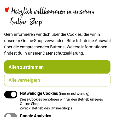
Artikel
Herzlich willkommen in unserem
für
€/Meter
(Freie Eingabe)
gruppiertes
Online-Shop
18,00 €
Produkt
Gern informieren wir dich über die Cookies, die wir in
FAT QUARTER
(ca. 50 x 55 cm)
unserem Online-Shop verwenden. Bitte triff deine Auswahl
5,00 €
über die entsprechenden Buttons. Weitere Informationen
findest du in unserer
Datenschutzerklärung
.
Allen zustimmen
In den Warenkorb
Alle verweigern
Notwendige Cookies
(immer notwendig)
Diese Cookies benötigen wir für den Betrieb unseres
Details
Online-Shops.
Zweck: Betrieb des Online-Shops
Japanischer Baumwollstoff mit traditionellem
Google Analytics