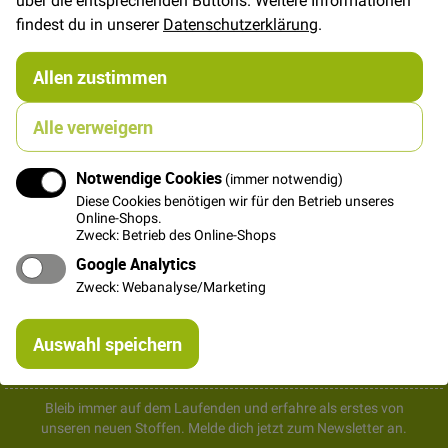
findest du in unserer
Datenschutzerklärung
.
Allen zustimmen
Alle verweigern
So schnell verwandelst Du dich in ein Einhorn! PDF HIER!
Notwendige Cookies
(immer notwendig)
Lade Dir das PDF runter und
mit ein paar Filz Resten und
Diese Cookies benötigen wir für den Betrieb unseres
glänzenden Stoffen, Blüten und Schleifen bist du im Nu
Online-Shops.
verkleidet!
Zweck: Betrieb des Online-Shops
Google Analytics
Einhorn-ACC
Herunterladen
Zweck: Webanalyse/Marketing
Newsletter bestellen
Re
Auswahl speichern
mi
Or
Bleib immer auf dem Laufenden und erfahre als erstes von
unseren neuen Stoffen. Melde dich jetzt zum Newsletter an.