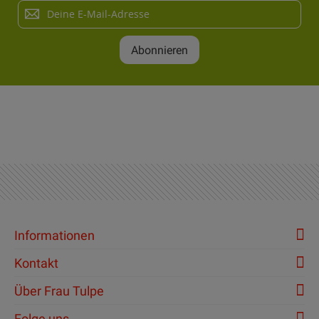
Melden
Sie
sich
Abonnieren
für
unseren
Newsletter
an:
Informationen
Kontakt
Über Frau Tulpe
Folge uns