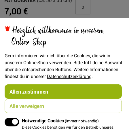
FAT QUARTER
(ca. 50 x 55 cm)
7,00 €
Herzlich willkommen in unserem
In den Warenkorb
Online-Shop
Gern informieren wir dich über die Cookies, die wir in
unserem Online-Shop verwenden. Bitte triff deine Auswahl
über die entsprechenden Buttons. Weitere Informationen
Details
findest du in unserer
Datenschutzerklärung
.
Japanischer Baumwollstoff mit zwei-seitigem Print,
cremefarbenes Blumenmuster auf beigem Grund und
Allen zustimmen
japanische Sterne auf altrosa Grund.
Der Stoff ist mit unterschiedlich dicken Schuss - und
Alle verweigern
Kettfäden gewebt und hat eine besondere Strunktur
und Glanz
Notwendige Cookies
(immer notwendig)
Diese Cookies benötigen wir für den Betrieb unseres