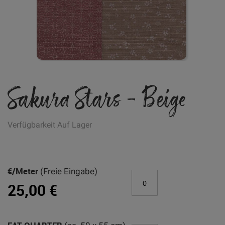
Zum
Sakura Stars - Beige
Anfang
der
Bildgalerie
springen
Verfügbarkeit
Auf Lager
Artikel
für
€/Meter
(Freie Eingabe)
gruppiertes
25,00 €
Produkt