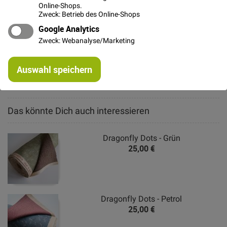
Online-Shops.
Zweck: Betrieb des Online-Shops
Google Analytics
Zweck: Webanalyse/Marketing
Weitere Informationen
Re
Auswahl speichern
mi
Hersteller
Or
Das könnte Dich auch interessieren
Dragonfly Dots - Grün
25,00 €
Dragonfly Dots - Petrol
25,00 €