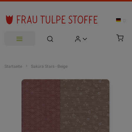
Zum
Inhalt
Startseite
Sakura Stars - Beige
springen
Zum
Ende
der
Bildgalerie
springen