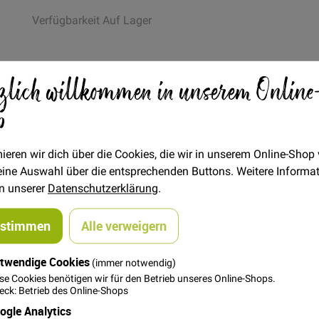
Verfügbarkeit
Auf Lager
Artikel
zlich willkommen in unserem Online
€/Meter
(Freie Eingabe)
für
19,00 €
gruppiertes
p
Produkt
FAT QUARTER
(ca. 50 x 55 cm)
ieren wir dich über die Cookies, die wir in unserem Online-Shop
5,00 €
 deine Auswahl über die entsprechenden Buttons. Weitere Informa
in unserer
Datenschutzerklärung
.
ustimmen
Alle verweigern
In den Warenkorb
twendige Cookies
(immer notwendig)
se Cookies benötigen wir für den Betrieb unseres Online-Shops.
ck: Betrieb des Online-Shops
ogle Analytics