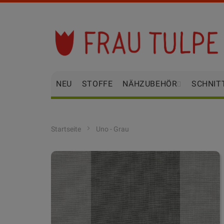
Zum
Inhalt
springen
NEU
STOFFE
NÄHZUBEHÖR
SCHNIT
Startseite
Uno - Grau
Zum
Ende
der
Bildgalerie
springen